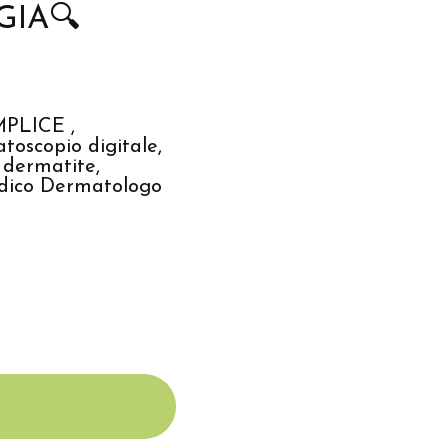
IA🔍
MPLICE ,
oscopio digitale,
, dermatite,
Medico Dermatologo